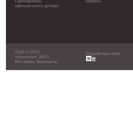
Сертификаты
оферты
официального дилера
2026 © ООО
Разработка сайта -
«Компания ЭОС»
Все права Защищены