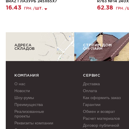
BRAZ ГЛАЗУРЬ 245Х65Х7
R763 NF14 240X
16.43
62.38
ГРН. /
ШТ.
ГРН. /
АДРЕСА
СТРОИМ ДОМ
СКЛАДОВ
ОН-ЛАЙН
КОМПАНИЯ
СЕРВИС
О нас
Доставка
Новости
Оплата
Шоу-румы
Как оформить заказ
Преимущества
Гарантии
Реализованные
Обмен и возврат
проекты
Расчет материалов
Реквизиты компании
Договор публичной