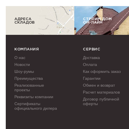
АДРЕСА
СТРОИМ ДОМ
СКЛАДОВ
ОН-ЛАЙН
КОМПАНИЯ
СЕРВИС
О нас
Доставка
Новости
Оплата
Шоу-румы
Как оформить заказ
Преимущества
Гарантии
Реализованные
Обмен и возврат
проекты
Расчет материалов
Реквизиты компании
Договор публичной
Сертификаты
оферты
официального дилера