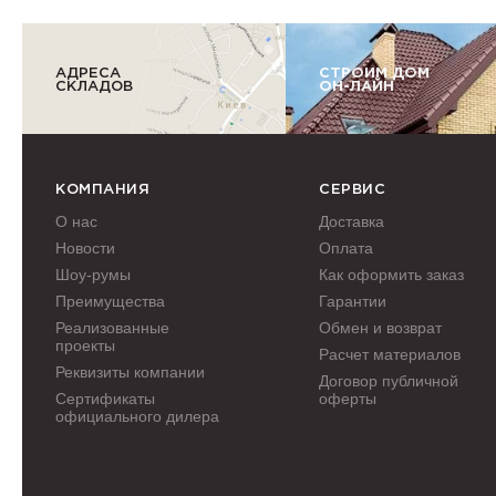
АДРЕСА
СТРОИМ ДОМ
СКЛАДОВ
ОН-ЛАЙН
КОМПАНИЯ
СЕРВИС
О нас
Доставка
Новости
Оплата
Шоу-румы
Как оформить заказ
Преимущества
Гарантии
Реализованные
Обмен и возврат
проекты
Расчет материалов
Реквизиты компании
Договор публичной
Сертификаты
оферты
официального дилера