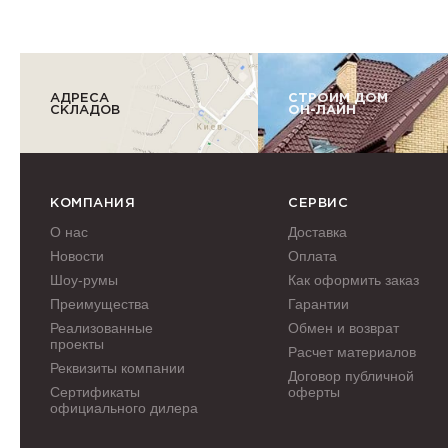
АДРЕСА
СТРОИМ ДОМ
СКЛАДОВ
ОН-ЛАЙН
КОМПАНИЯ
СЕРВИС
О нас
Доставка
Новости
Оплата
Шоу-румы
Как оформить заказ
Преимущества
Гарантии
Реализованные
Обмен и возврат
проекты
Расчет материалов
Реквизиты компании
Договор публичной
Сертификаты
оферты
официального дилера