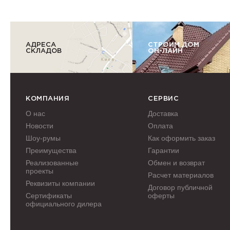
АДРЕСА
СТРОИМ ДОМ
СКЛАДОВ
ОН-ЛАЙН
КОМПАНИЯ
СЕРВИС
О нас
Доставка
Новости
Оплата
Шоу-румы
Как оформить заказ
Преимущества
Гарантии
Реализованные
Обмен и возврат
проекты
Расчет материалов
Реквизиты компании
Договор публичной
Сертификаты
оферты
официального дилера