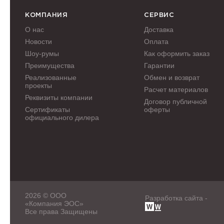
КОМПАНИЯ
СЕРВИС
О нас
Доставка
Новости
Оплата
Шоу-румы
Как оформить заказ
Преимущества
Гарантии
Реализованные
Обмен и возврат
проекты
Расчет материалов
Реквизиты компании
Договор публичной
Сертификаты
оферты
официального дилера
2026 © ООО
Разработка сайта -
«Компания ЭОС»
Все права Защищены