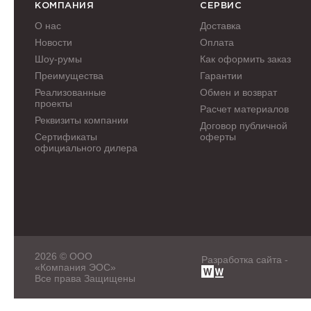
КОМПАНИЯ
СЕРВИС
О нас
Доставка
Новости
Оплата
Шоу-румы
Как оформить заказ
Преимущества
Гарантии
Реализованные
Обмен и возврат
проекты
Расчет материалов
Реквизиты компании
Договор публичной
Сертификаты
оферты
официального дилера
2026 © ООО
Разработка сайта -
«Компания ЭОС»
Все права Защищены