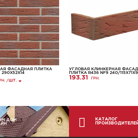
АЯ ФАСАДНАЯ ПЛИТКА
УГЛОВАЯ КЛИНКЕРНАЯ ФАСА
4 290X52X14
ПЛИТКА R436 NF9 240/115Х71Х9
193.31
ГРН.
РН. /
ШТ.
КАТАЛОГ
ИМ ДОМ
ПРОИЗВОДИТЕЛЕ
АЙН