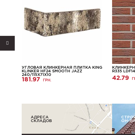
КА
УГЛОВАЯ КЛИНКЕРНАЯ ПЛИТКА KING
КЛИНКЕРН
KLINKER HF24 SMOOTH JAZZ
R335 LDF1
240/115Х71Х10
42.79
181.97
Г
ГРН.
АДРЕСА
СТРО
СКЛАДОВ
ОН-Л