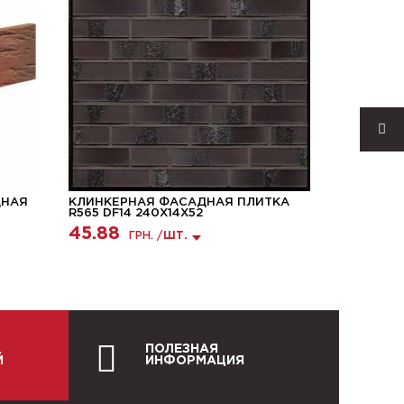
ДНАЯ
КЛИНКЕРНАЯ ФАСАДНАЯ ПЛИТКА
УГЛОВАЯ
R565 DF14 240X14X52
ПЛИТКА R5
203.11
45.88
ГРН. /
ШТ.
ПОЛЕЗНАЯ
Й
ИНФОРМАЦИЯ