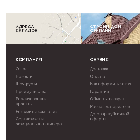
АДРЕСА
СТРОИМ ДОМ
СКЛАДОВ
ОН-ЛАЙН
КОМПАНИЯ
СЕРВИС
О нас
Доставка
Новости
Оплата
Шоу-румы
Как оформить заказ
Преимущества
Гарантии
Реализованные
Обмен и возврат
проекты
Расчет материалов
Реквизиты компании
Договор публичной
Сертификаты
оферты
официального дилера