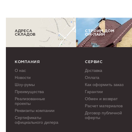
АДРЕСА
СТРОИМ ДОМ
СКЛАДОВ
ОН-ЛАЙН
КОМПАНИЯ
СЕРВИС
О нас
Доставка
Новости
Оплата
Шоу-румы
Как оформить заказ
Преимущества
Гарантии
Реализованные
Обмен и возврат
проекты
Расчет материалов
Реквизиты компании
Договор публичной
Сертификаты
оферты
официального дилера