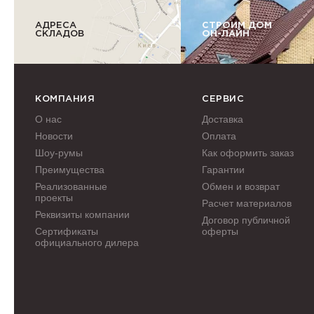
АДРЕСА
СТРОИМ ДОМ
СКЛАДОВ
ОН-ЛАЙН
КОМПАНИЯ
СЕРВИС
О нас
Доставка
Новости
Оплата
Шоу-румы
Как оформить заказ
Преимущества
Гарантии
Реализованные
Обмен и возврат
проекты
Расчет материалов
Реквизиты компании
Договор публичной
Сертификаты
оферты
официального дилера