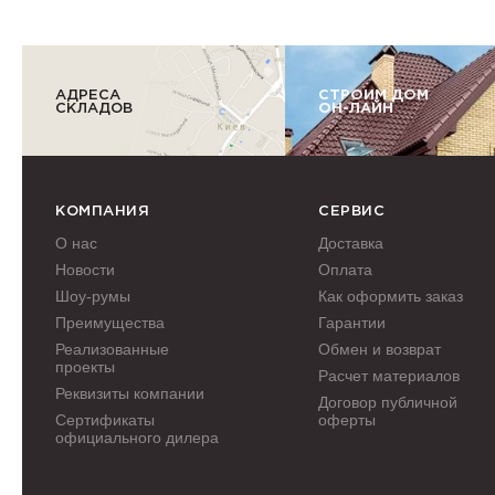
АДРЕСА
СТРОИМ ДОМ
СКЛАДОВ
ОН-ЛАЙН
КОМПАНИЯ
СЕРВИС
О нас
Доставка
Новости
Оплата
Шоу-румы
Как оформить заказ
Преимущества
Гарантии
Реализованные
Обмен и возврат
проекты
Расчет материалов
Реквизиты компании
Договор публичной
Сертификаты
оферты
официального дилера