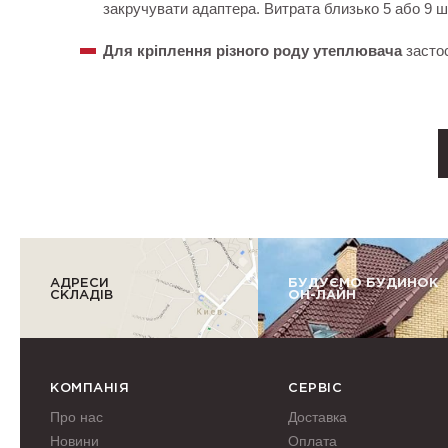
закручувати адаптера. Витрата близько 5 або 9 ш
Для кріплення різного роду утеплювача
застос
АДРЕСИ
БУДУЄМО БУДИНОК
СКЛАДІВ
ОН-ЛАЙН
КОМПАНІЯ
СЕРВІС
Про нас
Доставка
Новини
Оплата