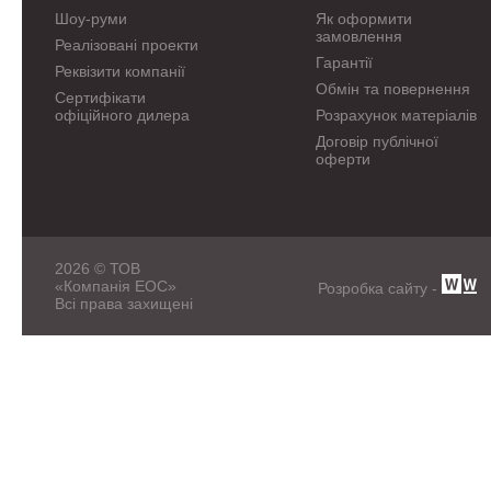
Шоу-руми
Як оформити
замовлення
Реалізовані проекти
Гарантії
Реквізити компанії
Обмін та повернення
Сертифікати
офіційного дилера
Розрахунок матеріалів
Договір публічної
оферти
2026 © ТОВ
«Компанія ЕОС»
Розробка сайту -
Всі права захищені