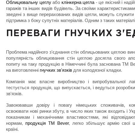
Облицювальну цеглу
або
клінкерна цегла
- це якісний і над
гаражів та інших видів будівель. За своїми характеристиками
зведені з вище перерахованих видів цегли, можуть служити 
підтримка з боку супутніх матеріалів. Одним з таких матеріалів
ПЕРЕВАГИ ГНУЧКИХ З'Е
Проблема надійного з'єднання стін облицьованих цеглою вин
популярність облицювання стін цеглою досягла свого ап
попиту на таку продукцію в Німеччині була заснована ТМ Bev
на виготовленні
гнучких зв'язків
для колодязної кладки.
Компанія має власне виробництво і випробувальної лабо
тестується продукція, що випускається, і ведуться розробки
зв'язків.
Завоювавши довіру і повагу німецьких споживачів, ко
освоювати нові ринки збуту, в число яких також входить і Ук
показникам і механічними властивостями, які відповіда
нормам,
продукція ТМ Bever
, легко збільшує армію свої 
країні.