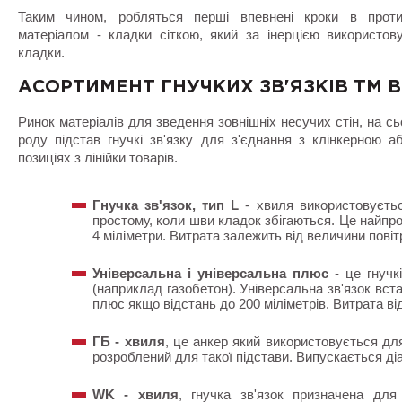
Таким чином, робляться перші впевнені кроки в проти
матеріалом - кладки сіткою, який за інерцією використов
кладки.
АСОРТИМЕНТ ГНУЧКИХ ЗВ'ЯЗКІВ ТМ 
Ринок матеріалів для зведення зовнішніх несучих стін, на с
роду підстав гнучкі зв'язку для з'єднання з клінкерною
позиціях з лінійки товарів.
Гнучка зв'язок, тип L
- хвиля використовуєть
простому, коли шви кладок збігаються. Це найпрос
4 міліметри. Витрата залежить від величини повітр
Універсальна і універсальна плюс
- це гнучк
(наприклад газобетон). Універсальна зв'язок вст
плюс якщо відстань до 200 міліметрів. Витрата від 
ГБ - хвиля
, це анкер який використовується для
розроблений для такої підстави. Випускається діа
WK - хвиля
, гнучка зв'язок призначена дл