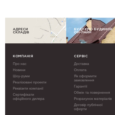
АДРЕСИ
БУДУЄМО БУДИНОК
СКЛАДІВ
ОН-ЛАЙН
КОМПАНІЯ
СЕРВІС
Про нас
Доставка
Новини
Оплата
Шоу-руми
Як оформити
замовлення
Реалізовані проекти
Гарантії
Реквізити компанії
Обмін та повернення
Сертифікати
офіційного дилера
Розрахунок матеріалів
Договір публічної
оферти