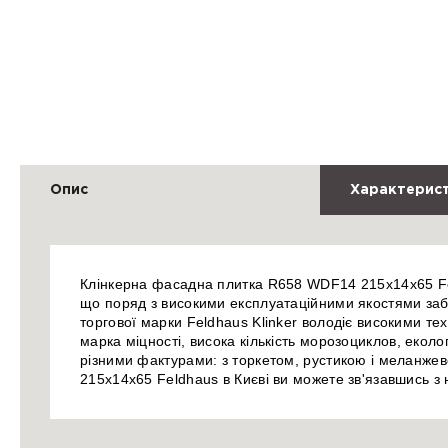
Опис
Характерис
Клінкерна фасадна плитка R658 WDF14 215x14x65 Fel
що поряд з високими експлуатаційними якостями заб
торгової марки Feldhaus Klinker володіє високими те
марка міцності, висока кількість морозоциклов, еколог
різними фактурами: з торкетом, рустикою і меланже
215x14x65 Feldhaus в Києві ви можете зв'язавшись 