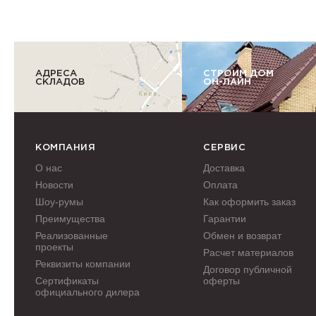
АДРЕСА
СТРОИМ ДОМ
СКЛАДОВ
ОН-ЛАЙН
КОМПАНИЯ
СЕРВИС
О нас
Доставка
Новости
Оплата
Шоу-румы
Как оформить заказ
Преимущества
Гарантии
Реализованные
Обмен и возврат
проекты
Расчет материалов
Реквизиты компании
Договор публичной
Сертификаты
оферты
официального дилера