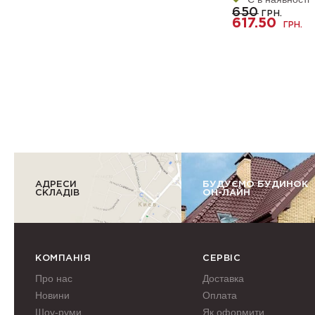
650
ГРН.
617.50
ГРН.
АДРЕСИ
БУДУЄМО БУДИНОК
СКЛАДІВ
ОН-ЛАЙН
КОМПАНІЯ
СЕРВІС
Про нас
Доставка
Новини
Оплата
Шоу-руми
Як оформити