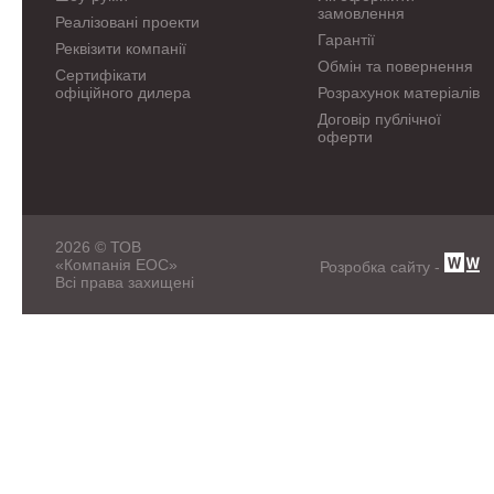
замовлення
Реалізовані проекти
Гарантії
Реквізити компанії
Обмін та повернення
Сертифікати
офіційного дилера
Розрахунок матеріалів
Договір публічної
оферти
2026 © ТОВ
«Компанія ЕОС»
Розробка сайту -
Всі права захищені