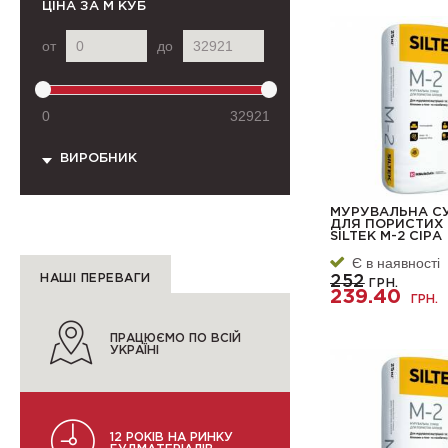
ЦІНА
ЗА М КУБ
от
до
0
32921
ВИРОБНИК
МУРУВАЛЬНА С
ДЛЯ ПОРИСТИХ 
SILTEK M-2 СІРА
Є в наявності
НАШІ ПЕРЕВАГИ
252
ГРН.
239.40
ГРН.
ПРАЦЮЄМО ПО ВСІЙ
УКРАЇНІ
12 РОКІВ НА РИНКУ