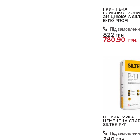
ГРУНТІВКА
ГЛИБОКОПРОН
ЗМІЦНЮЮЧА SIL
Е-110 PROFI
Під замовлен
822
ГРН.
780.90
ГРН.
ШТУКАТУРКА
ЦЕМЕНТНА СТА
SILTEK Р-11
Під замовлен
240
ГРН.