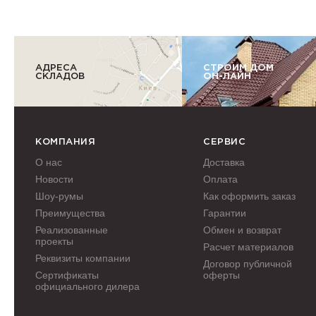
АДРЕСА
СТРОИМ ДОМ
СКЛАДОВ
ОН-ЛАЙН
КОМПАНИЯ
СЕРВИС
О нас
Доставка
Новости
Оплата
Шоу-румы
Как оформить заказ
Преимущества
Гарантии
Реализованные
Обмен и возврат
проекты
Расчет материалов
Реквизиты компании
Договор публичной
Сертификаты
оферты
официального дилера