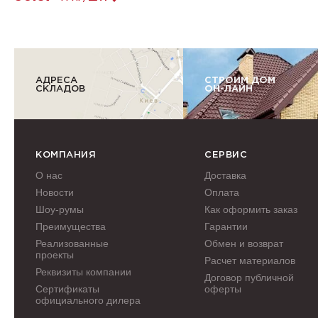
АДРЕСА
СТРОИМ ДОМ
СКЛАДОВ
ОН-ЛАЙН
КОМПАНИЯ
СЕРВИС
О нас
Доставка
Новости
Оплата
Шоу-румы
Как оформить заказ
Преимущества
Гарантии
Реализованные
Обмен и возврат
проекты
Расчет материалов
Реквизиты компании
Договор публичной
Сертификаты
оферты
официального дилера