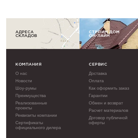
АДРЕСА
СТРОИМ ДОМ
СКЛАДОВ
ОН-ЛАЙН
КОМПАНИЯ
СЕРВИС
О нас
Доставка
Новости
Оплата
Шоу-румы
Как оформить заказ
Преимущества
Гарантии
Реализованные
Обмен и возврат
проекты
Расчет материалов
Реквизиты компании
Договор публичной
Сертификаты
оферты
официального дилера