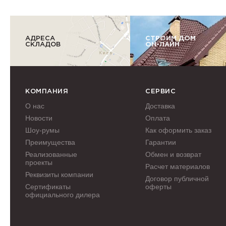
АДРЕСА
СТРОИМ ДОМ
СКЛАДОВ
ОН-ЛАЙН
КОМПАНИЯ
СЕРВИС
О нас
Доставка
Новости
Оплата
Шоу-румы
Как оформить заказ
Преимущества
Гарантии
Реализованные
Обмен и возврат
проекты
Расчет материалов
Реквизиты компании
Договор публичной
Сертификаты
оферты
официального дилера