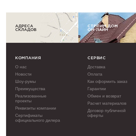
АДРЕСА
СТРОИМ ДОМ
СКЛАДОВ
ОН-ЛАЙН
КОМПАНИЯ
СЕРВИС
О нас
Доставка
Новости
Оплата
Шоу-румы
Как оформить заказ
Преимущества
Гарантии
Реализованные
Обмен и возврат
проекты
Расчет материалов
Реквизиты компании
Договор публичной
Сертификаты
оферты
официального дилера